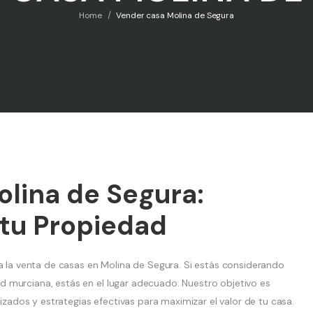
/
Home
Vender casa Molina de Segura
lina de Segura:
 tu Propiedad
ra la venta de casas en Molina de Segura. Si estás considerando
 murciana, estás en el lugar adecuado. Nuestro objetivo es
lizados y estrategias efectivas para maximizar el valor de tu casa.