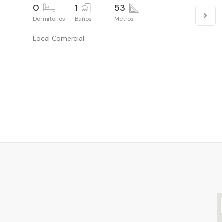
0
1
53
Local Comercial