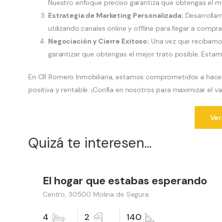
Nuestro enfoque preciso garantiza que obtengas el má
Estrategia de Marketing Personalizada:
Desarrollam
utilizando canales online y offline para llegar a compr
Negociación y Cierre Exitoso:
Una vez que recibamos
garantizar que obtengas el mejor trato posible. Estamo
En CR Romero Inmobiliaria, estamos comprometidos a hacer 
positiva y rentable. ¡Confía en nosotros para maximizar el 
Ver
Quizá te interesen...
199,000 €
El hogar que estabas esperando
Vender
Centro, 30500 Molina de Segura
4
2
140