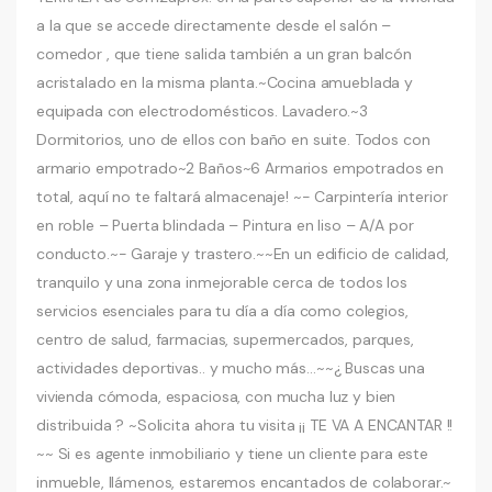
a la que se accede directamente desde el salón –
comedor , que tiene salida también a un gran balcón
acristalado en la misma planta.~Cocina amueblada y
equipada con electrodomésticos. Lavadero.~3
Dormitorios, uno de ellos con baño en suite. Todos con
armario empotrado~2 Baños~6 Armarios empotrados en
total, aquí no te faltará almacenaje! ~- Carpintería interior
en roble – Puerta blindada – Pintura en liso – A/A por
conducto.~- Garaje y trastero.~~En un edificio de calidad,
tranquilo y una zona inmejorable cerca de todos los
servicios esenciales para tu día a día como colegios,
centro de salud, farmacias, supermercados, parques,
actividades deportivas.. y mucho más…~~¿ Buscas una
vivienda cómoda, espaciosa, con mucha luz y bien
distribuida ? ~Solicita ahora tu visita ¡¡ TE VA A ENCANTAR !!
~~ Si es agente inmobiliario y tiene un cliente para este
inmueble, llámenos, estaremos encantados de colaborar.~