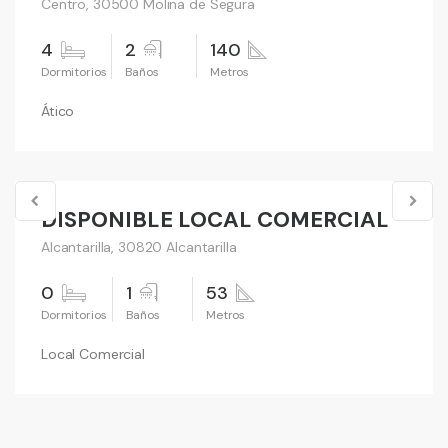
Centro, 30500 Molina de Segura
4
2
140
Ático
40,000 €
DISPONIBLE LOCAL COMERCIAL
Vender
Alcantarilla, 30820 Alcantarilla
0
1
53
Local Comercial