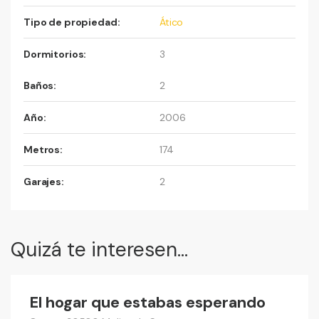
Tipo de propiedad:
Ático
Dormitorios:
3
Baños:
2
Año:
2006
Metros:
174
Garajes:
2
Quizá te interesen...
199,000 €
El hogar que estabas esperando
Vender