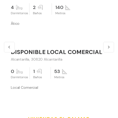
4
2
140
Ático
40,000 €
DISPONIBLE LOCAL COMERCIAL
Vender
Alcantarilla, 30820 Alcantarilla
0
1
53
Local Comercial