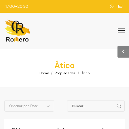
30 17:00-20:30
Ático
/
/
Home
Propiedades
Ático
Ordenar por:
Date
199,000 €
Vender