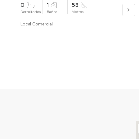
0
1
53
Local Comercial