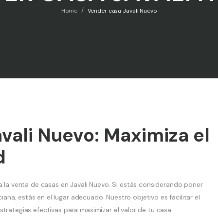
/
Home
Vender casa Javali Nuevo
vali Nuevo: Maximiza el
d
a la venta de casas en Javali Nuevo. Si estás considerando poner
na, estás en el lugar adecuado. Nuestro objetivo es facilitar el
trategias efectivas para maximizar el valor de tu casa.