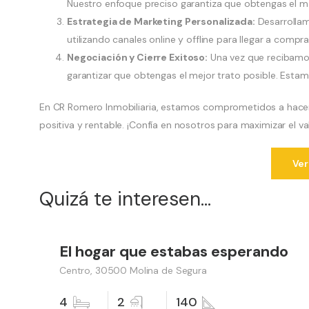
Nuestro enfoque preciso garantiza que obtengas el má
Estrategia de Marketing Personalizada:
Desarrollam
utilizando canales online y offline para llegar a compr
Negociación y Cierre Exitoso:
Una vez que recibamos
garantizar que obtengas el mejor trato posible. Estamo
En CR Romero Inmobiliaria, estamos comprometidos a hacer 
positiva y rentable. ¡Confía en nosotros para maximizar el 
Ver
Quizá te interesen...
199,000 €
El hogar que estabas esperando
Vender
Centro, 30500 Molina de Segura
4
2
140