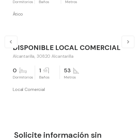
Ático
40,000 €
DISPONIBLE LOCAL COMERCIAL
Vender
Alcantarilla, 30820 Alcantarilla
0
1
53
Local Comercial
Solicite información sin