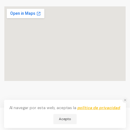
Al navegar por esta web, aceptas la
política de privacidad
.
Consultenos
Acepto
CR.Romero © 2026. Todos los derechos reservados