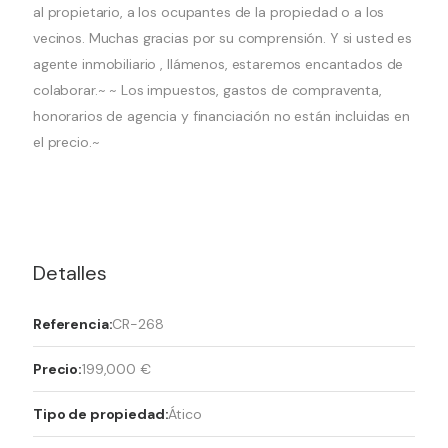
al propietario, a los ocupantes de la propiedad o a los
vecinos. Muchas gracias por su comprensión. Y si usted es
agente inmobiliario , llámenos, estaremos encantados de
colaborar.~ ~ Los impuestos, gastos de compraventa,
honorarios de agencia y financiación no están incluidas en
el precio.~
Detalles
Referencia:
CR-268
Precio:
199,000 €
Tipo de propiedad:
Ático