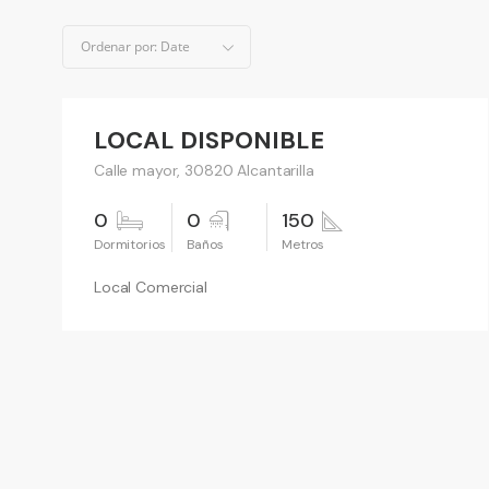
Ordenar por:
Date
900 €
VENDIDO
LOCAL DISPONIBLE
Alquilar
Calle mayor, 30820 Alcantarilla
0
0
150
Local Comercial