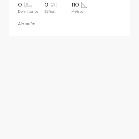
0
0
110
Almacén