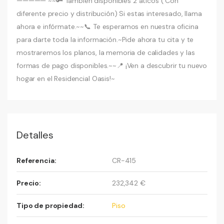
————— ~~🔑 También disponibles 2 áticos ( Con
diferente precio y distribución) Si estas interesado, llama
ahora e infórmate.~~📞 Te esperamos en nuestra oficina
para darte toda la información.~Pide ahora tu cita y te
mostraremos los planos, la memoria de calidades y las
formas de pago disponibles.~~📍 ¡Ven a descubrir tu nuevo
hogar en el Residencial Oasis!~
Detalles
Referencia:
CR-415
Precio:
232,342 €
Tipo de propiedad:
Piso