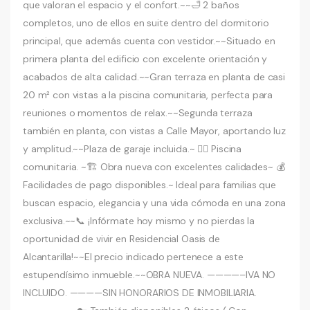
que valoran el espacio y el confort.~~🛁 2 baños
completos, uno de ellos en suite dentro del dormitorio
principal, que además cuenta con vestidor.~~Situado en
primera planta del edificio con excelente orientación y
acabados de alta calidad.~~Gran terraza en planta de casi
20 m² con vistas a la piscina comunitaria, perfecta para
reuniones o momentos de relax.~~Segunda terraza
también en planta, con vistas a Calle Mayor, aportando luz
y amplitud.~~Plaza de garaje incluida.~ 🏊‍♂️ Piscina
comunitaria. ~🏗️ Obra nueva con excelentes calidades~ 💰
Facilidades de pago disponibles.~ Ideal para familias que
buscan espacio, elegancia y una vida cómoda en una zona
exclusiva.~~📞 ¡Infórmate hoy mismo y no pierdas la
oportunidad de vivir en Residencial Oasis de
Alcantarilla!~~El precio indicado pertenece a este
estupendísimo inmueble.~~OBRA NUEVA. ————–IVA NO
INCLUIDO. ————SIN HONORARIOS DE INMOBILIARIA.