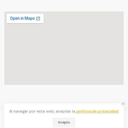
Al navegar por esta web, aceptas la
política de privacidad
.
Consultenos
Acepto
CR.Romero © 2026. Todos los derechos reservados