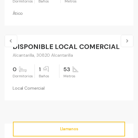
Ático
40,000 €
DISPONIBLE LOCAL COMERCIAL
Vender
Alcantarilla, 30820 Alcantarilla
0
1
53
Local Comercial
Llamanos